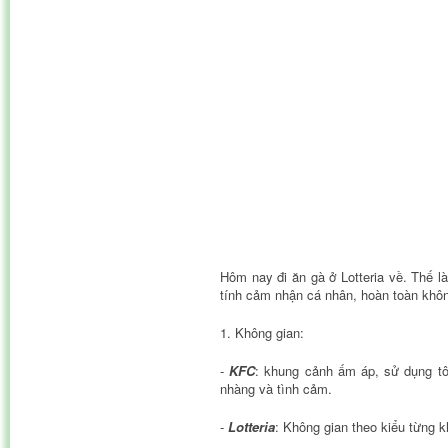
Hôm nay đi ăn gà ở Lotteria về. Thế l
tính cảm nhận cá nhân, hoàn toàn khôn
1. Không gian:
-
KFC
: khung cảnh ấm áp, sử dụng tôn
nhàng và tình cảm.
-
Lotteria
: Không gian theo kiểu từng k