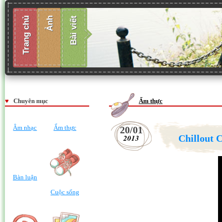
Trang chủ
Ảnh
Bài viết
♥
Chuyên mục
Ẩm thực
Âm nhạc
Ẩm thực
20/01
2013
Chillout 
Bàn luận
Cuộc sống