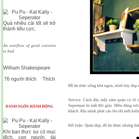
Quá nhiều cái tốt sẽ trở
thành tiêu cực.
An overflow of good converts
to bad.
William Shakespeare
76 người thích
Thích
Đồ ăn thức uống khá ngon, trình bày đẹp 
Service: Cách đây mấy năm quán có tổ ch
Superman bị mất đôi giày. Điều đáng nói
DANH NGÔN HÀNH ĐỘNG
khách. Khi mình phát cáu lên thì mới kiế
Kết luận: Quán đẹp, đồ ăn được nhưng thá
Khi bạn thực sự có mục
đích, con người, tài