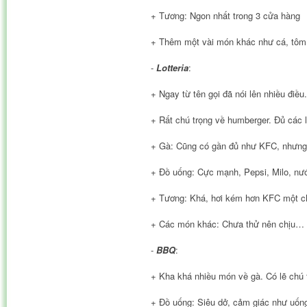
+ Tương: Ngon nhất trong 3 cửa hàng
+ Thêm một vài món khác như cá, tôm,
-
Lotteria
:
+ Ngay từ tên gọi đã nói lên nhiều điều
+ Rất chú trọng về humberger. Đủ các 
+ Gà: Cũng có gần đủ như KFC, nhưng 
+ Đồ uống: Cực mạnh, Pepsi, Milo, nướ
+ Tương: Khá, hơi kém hơn KFC một c
+ Các món khác: Chưa thử nên chịu…
-
BBQ
:
+ Kha khá nhiều món về gà. Có lẽ chú 
+ Đồ uống: Siêu dở, cảm giác như uốn