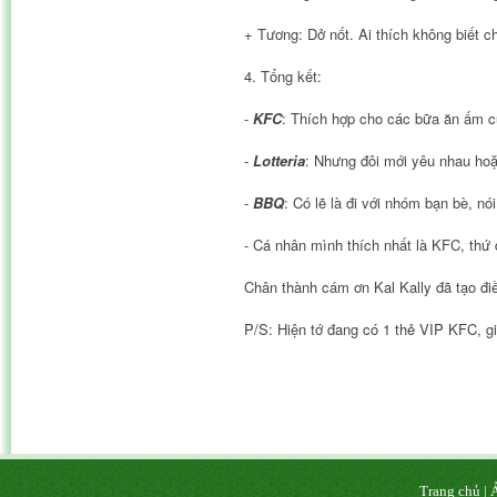
+ Tương: Dở nốt. Ai thích không biết c
4. Tổng kết:
-
KFC
: Thích hợp cho các bữa ăn ấm c
-
Lotteria
: Nhưng đôi mới yêu nhau hoặ
-
BBQ
: Có lẽ là đi với nhóm bạn bè, n
- Cá nhân mình thích nhất là KFC, thứ 
Chân thành cám ơn Kal Kally đã tạo điề
P/S: Hiện tớ đang có 1 thẻ VIP KFC, gi
Trang chủ
|