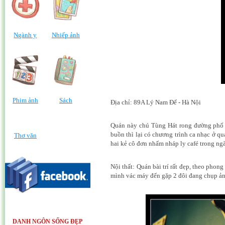
Ngành y
Nhiếp ảnh
Phim ảnh
Sách
Địa chỉ: 89A Lý Nam Đế - Hà Nội
Quán này chú Tùng Hát rong đường phố gi
buồn thì lại có chương trình ca nhạc ở q
Thơ văn
hai kẻ cô đơn nhấm nháp ly café trong ng
Nội thất: Quán bài trí rất đẹp, theo pho
mình vác máy đến gặp 2 đôi đang chụp ản
DANH NGÔN SỐNG ĐẸP