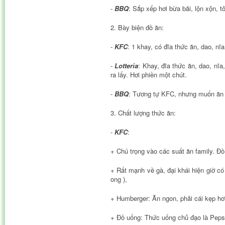
-
BBQ
: Sắp xếp hơi bừa bãi, lộn xộn, 
2. Bày biện đồ ăn:
-
KFC
: 1 khay, có đĩa thức ăn, dao, nĩ
-
Lotteria
: Khay, đĩa thức ăn, dao, nĩa
ra lấy. Hơi phiền một chút.
-
BBQ
: Tương tự KFC, nhưng muốn ăn th
3. Chất lượng thức ăn:
-
KFC
:
+ Chú trọng vào các suất ăn family. Đồ
+ Rất mạnh về gà, đại khái hiện giờ có
ong ),
+ Humberger: Ăn ngon, phải cái kẹp hơ
+ Đồ uống: Thức uống chủ đạo là Pepsi